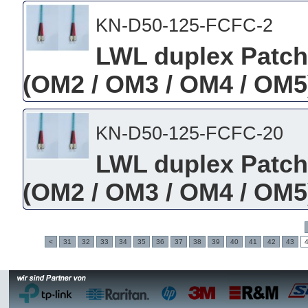
KN-D50-125-FCFC-2
LWL duplex Patch
(OM2 / OM3 / OM4 / OM5)
KN-D50-125-FCFC-20
LWL duplex Patch
(OM2 / OM3 / OM4 / OM5)
<
31
32
33
34
35
36
37
38
39
40
41
42
43