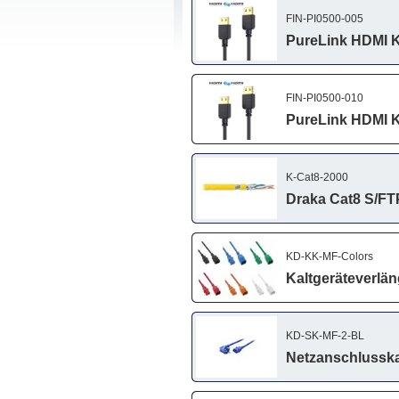
FIN-PI0500-005
PureLink HDMI Ka
FIN-PI0500-010
PureLink HDMI Ka
K-Cat8-2000
Draka Cat8 S/FT
KD-KK-MF-Colors
Kaltgeräteverlän
KD-SK-MF-2-BL
Netzanschlusska