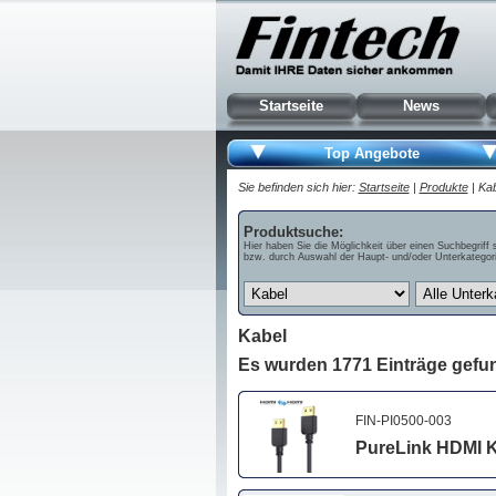
Startseite
News
Top Angebote
Sie befinden sich hier:
Startseite
|
Produkte
| Ka
Produktsuche:
Hier haben Sie die Möglichkeit über einen Suchbegriff 
bzw. durch Auswahl der Haupt- und/oder Unterkategori
Kabel
Es wurden 1771 Einträge gefu
FIN-PI0500-003
PureLink HDMI Ka