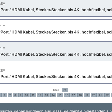
REM
ort / HDMI Kabel, Stecker/Stecker, bis 4K, hochflexibel, s
REM
ort / HDMI Kabel, Stecker/Stecker, bis 4K, hochflexibel, s
REM
ort / HDMI Kabel, Stecker/Stecker, bis 4K, hochflexibel, s
REM
ort / HDMI Kabel, Stecker/Stecker, bis 4K, hochflexibel, s
Seite
>>
5
6
7
8
9
10
11
12
13
14
15
16
17
18
19
20
21
22
surfen, gehen wir davon aus, dass Sie damit einverstanden si