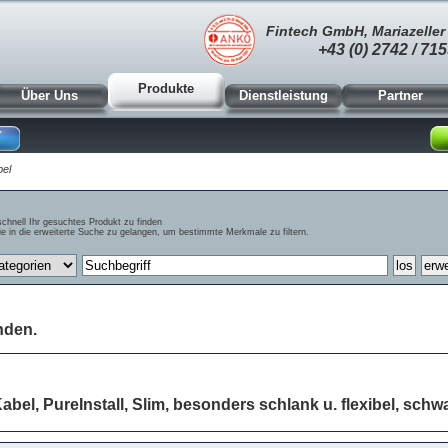
Fintech GmbH, Mariazeller 
+43 (0) 2742 / 715
Produkte
Über Uns
Dienstleistung
Partner
bel
schnell Ihr gesuchtes Produkt zu finden
e in die erweiterte Suche zu gelangen, um bestimmte Merkmale zu filtern.
nden.
bel, PureInstall, Slim, besonders schlank u. flexibel, schwa