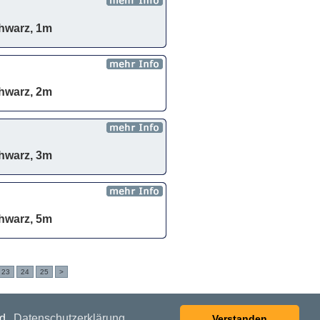
chwarz, 1m
chwarz, 2m
chwarz, 3m
chwarz, 5m
23
24
25
>
nd.
Datenschutzerklärung
Verstanden