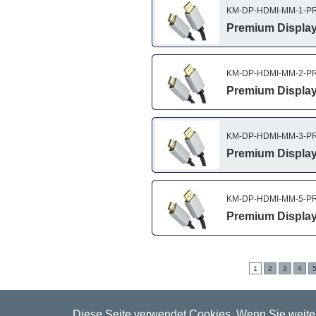
KM-DP-HDMI-MM-1-P
Premium DisplayP
KM-DP-HDMI-MM-2-P
Premium DisplayP
KM-DP-HDMI-MM-3-P
Premium DisplayP
KM-DP-HDMI-MM-5-P
Premium DisplayP
1
2
3
4
Diese Seite verwendet Cookies. Wenn Sie weiter