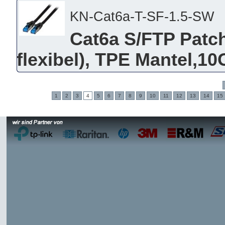
KN-Cat6a-T-SF-1.5-SW
Cat6a S/FTP Patch
flexibel), TPE Mantel,10
1
2
3
4
5
6
7
8
9
10
11
12
13
14
15