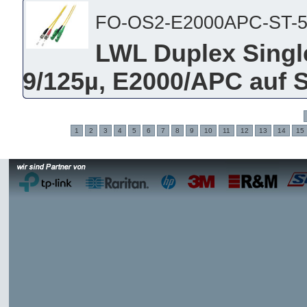
FO-OS2-E2000APC-ST-
LWL Duplex Singl
9/125µ, E2000/APC auf 
1
2
3
4
5
6
7
8
9
10
11
12
13
14
15