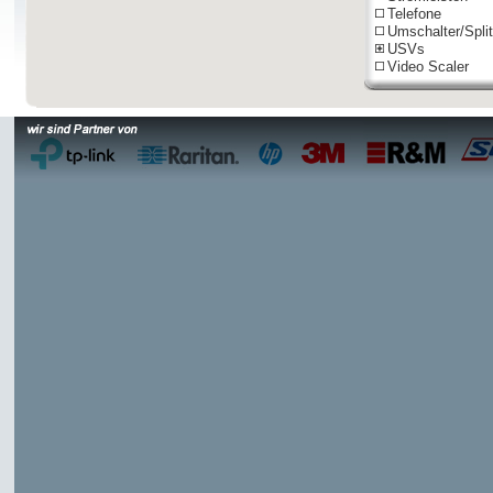
Telefone
Umschalter/Split
USVs
Video Scaler