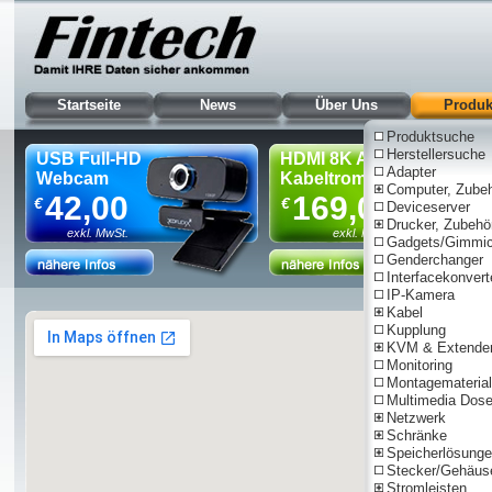
Startseite
News
Über Uns
Produk
Produktsuche
Herstellersuche
USB Full-HD
HDMI 8K AOC
Adapter
Webcam
Kabeltrommel, 90m
Computer, Zube
42,00
169,00
€
€
Deviceserver
Drucker, Zubehö
exkl. MwSt.
exkl. MwSt.
Gadgets/Gimmi
Genderchanger
Interfacekonvert
IP-Kamera
Nur für Gewe
Kabel
Kupplung
KVM & Extende
Monitoring
Montagematerial
Multimedia Dos
Netzwerk
Schränke
Speicherlösung
Stecker/Gehäus
Stromleisten