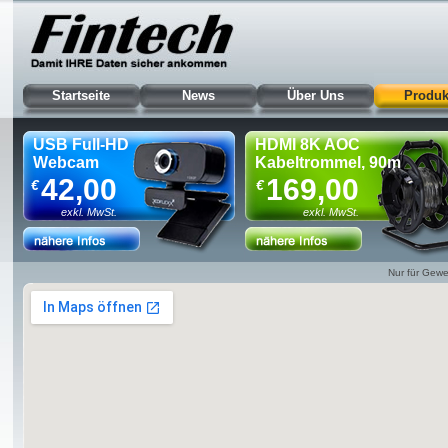
Startseite
News
Über Uns
Produk
USB Full-HD
HDMI 8K AOC
Webcam
Kabeltrommel, 90m
42,00
169,00
€
€
exkl. MwSt.
exkl. MwSt.
Nur für Gewe