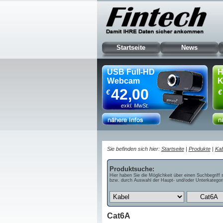
Startseite
News
USB Full-HD
H
Webcam
K
42,00
€
€
exkl. MwSt.
Sie befinden sich hier:
Startseite
|
Produkte
|
Kab
Produktsuche:
Hier haben Sie die Möglichkeit über einen Suchbegriff 
bzw. durch Auswahl der Haupt- und/oder Unterkategori
Cat6A