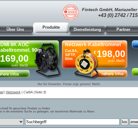
Fintech GmbH, Mariazeller 
+43 (0) 2742 / 715
Produkte
Über Uns
Dienstleistung
Partner
DMI 8K AOC
Netzwerk-Kabeltrommel
abeltrommel, 90m
Cat.6A,
198,00
€
S/FTP,
169,00
80m
exkl. MwSt.
exkl. MwSt.
Nur für Gewerbe. Preise zzgl. gesetzl. MwSt.
el
|
Netzwerk
| Cat6A (Seite:3)
schnell Ihr gesuchtes Produkt zu finden
e in die erweiterte Suche zu gelangen, um bestimmte Merkmale zu filtern.