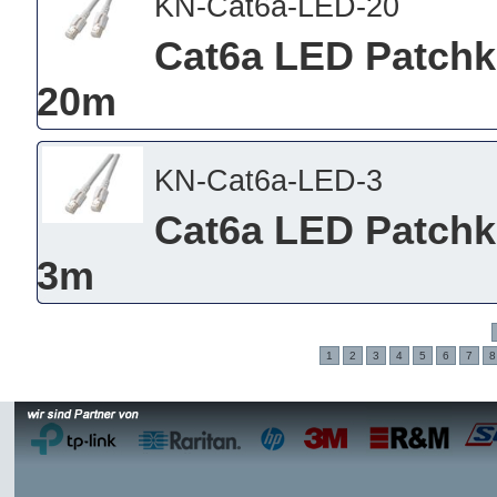
KN-Cat6a-LED-20
Cat6a LED Patchk
20m
KN-Cat6a-LED-3
Cat6a LED Patchk
3m
1
2
3
4
5
6
7
8