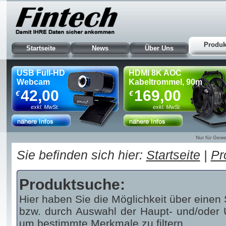
Produk
Startseite
News
Über Uns
USB Full-HD
HDMI 8K AOC
Webcam
Kabeltrommel, 90m
42,00
169,00
€
€
exkl. MwSt.
exkl. MwSt.
Nur für Gewe
Sie befinden sich hier:
Startseite
|
Pr
Produktsuche:
Hier haben Sie die Möglichkeit über einen 
bzw. durch Auswahl der Haupt- und/oder U
um bestimmte Merkmale zu filtern.