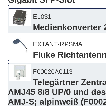
Gigabit SFP-Slot
EL031
Medienkonverter 2
EXTANT-RPSMA
Fluke Richtantenn
F00020A0113
Telegärtner Zentra
AMJ45 8/8 UP/0 und de
AMJ-S; alpinweiß (F000