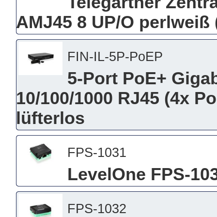
Telegärtner Zentra
AMJ45 8 UP/O perlweiß
FIN-IL-5P-PoEP
5-Port PoE+ Gigab
10/100/1000 RJ45 (4x Po
lüfterlos
FPS-1031
LevelOne FPS-1031
FPS-1032