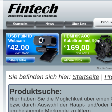
Produk
Startseite
News
Über Uns
USB Full-HD
HDMI 8K AOC
Webcam
Kabeltrommel, 90m
42,00
169,00
€
€
exkl. MwSt.
exkl. MwSt.
Nur für Gewe
Sie befinden sich hier:
Startseite
|
Pr
Produktsuche:
Hier haben Sie die Möglichkeit über einen 
bzw. durch Auswahl der Haupt- und/oder U
um bestimmte Merkmale zu filtern.