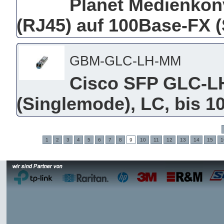
Planet Medienkon
(RJ45) auf 100Base-FX (
GBM-GLC-LH-MM
Cisco SFP GLC-L
(Singlemode), LC, bis 
1
2
3
4
5
6
7
8
9
10
11
12
13
14
15
1