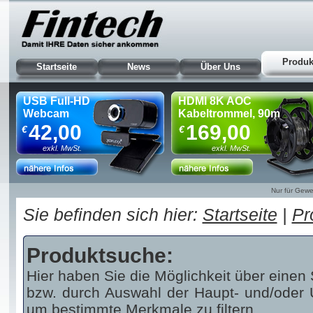
Produk
Startseite
News
Über Uns
USB Full-HD
HDMI 8K AOC
Webcam
Kabeltrommel, 90m
42,00
169,00
€
€
exkl. MwSt.
exkl. MwSt.
Nur für Gewe
Sie befinden sich hier:
Startseite
|
Pr
Produktsuche:
Hier haben Sie die Möglichkeit über einen 
bzw. durch Auswahl der Haupt- und/oder U
um bestimmte Merkmale zu filtern.