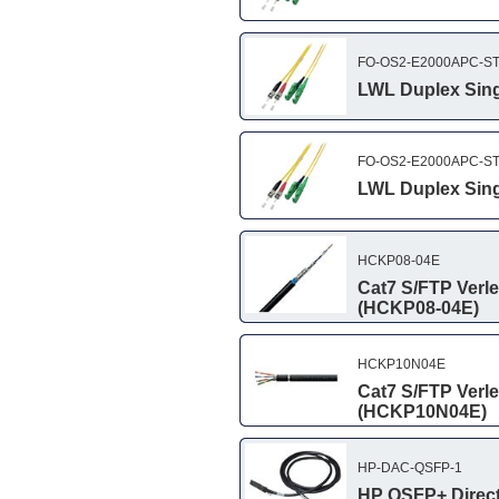
FO-OS2-E2000APC-ST
LWL Duplex Sing
FO-OS2-E2000APC-ST
LWL Duplex Sing
HCKP08-04E
Cat7 S/FTP Verl
(HCKP08-04E)
HCKP10N04E
Cat7 S/FTP Verl
(HCKP10N04E)
HP-DAC-QSFP-1
HP QSFP+ Direct 