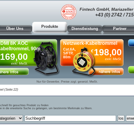
Fintech GmbH, Mariazeller 
+43 (0) 2742 / 715
Produkte
Über Uns
Dienstleistung
Partner
DMI 8K AOC
Netzwerk-Kabeltrommel
abeltrommel, 90m
Cat.6A,
198,00
€
S/FTP,
169,00
80m
exkl. MwSt.
exkl. MwSt.
Nur für Gewerbe. Preise zzgl. gesetzl. MwSt.
el (Seite:22)
schnell Ihr gesuchtes Produkt zu finden
e in die erweiterte Suche zu gelangen, um bestimmte Merkmale zu filtern.