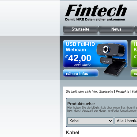
Startseite
News
USB Full-HD
H
Webcam
K
42,00
€
€
exkl. MwSt.
Sie befinden sich hier:
Startseite
|
Produkte
| Kab
Produktsuche:
Hier haben Sie die Möglichkeit über einen Suchbegriff 
bzw. durch Auswahl der Haupt- und/oder Unterkategori
Kabel