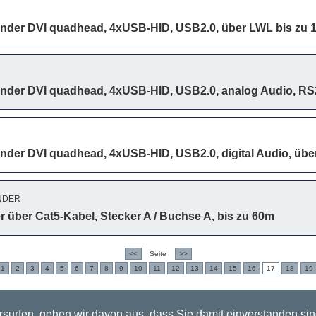
ender DVI quadhead, 4xUSB-HID, USB2.0, über LWL bis zu 
ender DVI quadhead, 4xUSB-HID, USB2.0, analog Audio, RS
ender DVI quadhead, 4xUSB-HID, USB2.0, digital Audio, übe
NDER
 über Cat5-Kabel, Stecker A / Buchse A, bis zu 60m
<<
Seite
>>
1
2
3
4
5
6
7
8
9
10
11
12
13
14
15
16
17
18
19
surfen, gehen wir davon aus, dass Sie damit einverstanden si