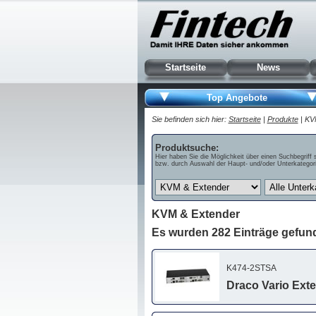
Startseite
News
Top Angebote
Sie befinden sich hier:
Startseite
|
Produkte
| KV
Produktsuche:
Hier haben Sie die Möglichkeit über einen Suchbegriff 
bzw. durch Auswahl der Haupt- und/oder Unterkategori
KVM & Extender
Es wurden 282 Einträge gefun
K474-2STSA
Draco Vario Ext