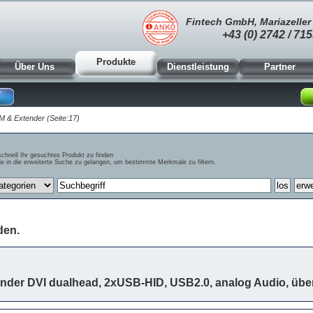
Fintech GmbH, Mariazeller 
+43 (0) 2742 / 715
Produkte
Über Uns
Dienstleistung
Partner
M & Extender (Seite:17)
schnell Ihr gesuchtes Produkt zu finden
e in die erweiterte Suche zu gelangen, um bestimmte Merkmale zu filtern.
den.
ender DVI dualhead, 2xUSB-HID, USB2.0, analog Audio, übe