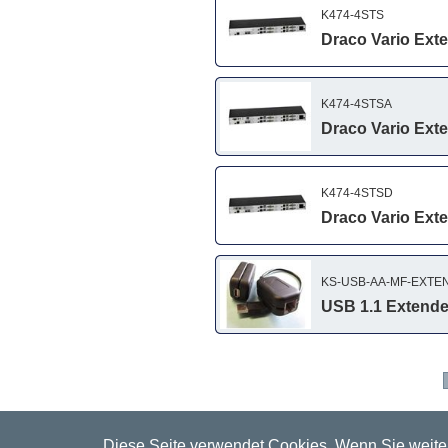
K474-4STS
Draco Vario Ext
K474-4STSA
Draco Vario Ext
K474-4STSD
Draco Vario Ext
KS-USB-AA-MF-EXTE
USB 1.1 Extender
Diese Seite verwendet Cookies. Wenn Sie weiter