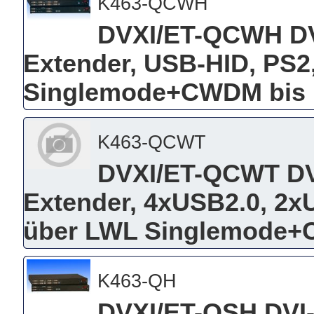
K463-QCWH
DVXI/ET-QCWH D
Extender, USB-HID, PS2,
Singlemode+CWDM bis
K463-QCWT
DVXI/ET-QCWT D
Extender, 4xUSB2.0, 2xU
über LWL Singlemode+
K463-QH
DVXI/ET-QSH DVI