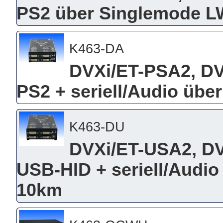
PS2 über Singlemode L
K463-DA
DVXi/ET-PSA2, DV
PS2 + seriell/Audio üb
K463-DU
DVXi/ET-USA2, DV
USB-HID + seriell/Audi
10km