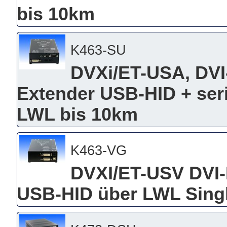
bis 10km
K463-SU
DVXi/ET-USA, DVI
Extender USB-HID + ser
LWL bis 10km
K463-VG
DVXI/ET-USV DVI-
USB-HID über LWL Sing