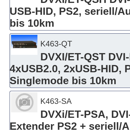
USB-HID, PS2, seriell/
bis 10km
K463-QT
DVXI/ET-QST DVI
4xUSB2.0, 2xUSB-HID, P
Singlemode bis 10km
K463-SA
DVXi/ET-PSA, DVI
Extender PS2 + seriell