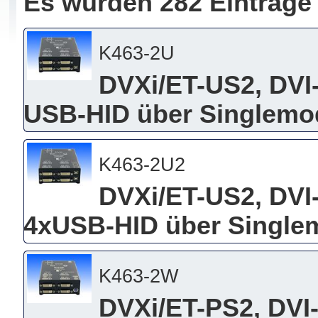
Es wurden 282 Einträge
K463-2U
DVXi/ET-US2, DVI
USB-HID über Singlemo
K463-2U2
DVXi/ET-US2, DVI
4xUSB-HID über Single
K463-2W
DVXi/ET-PS2, DVI