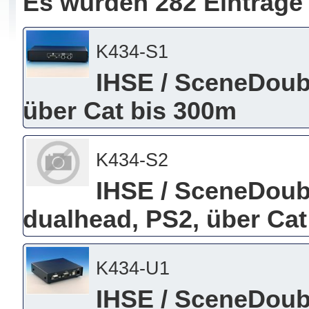
Es wurden 282 Einträge
K434-S1
IHSE / SceneDoub
über Cat bis 300m
K434-S2
IHSE / SceneDou
dualhead, PS2, über Cat
K434-U1
IHSE / SceneDoub