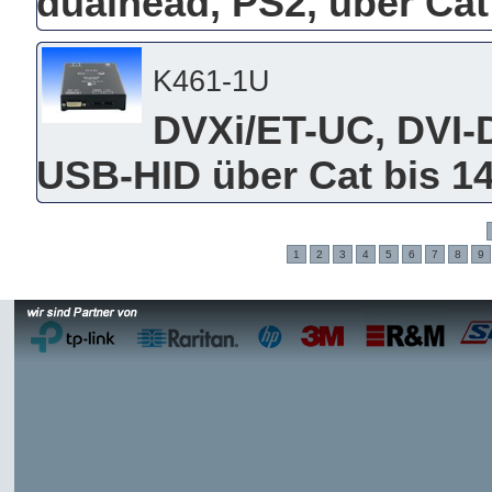
dualhead, PS2, über Cat
K461-1U
DVXi/ET-UC, DVI-
USB-HID über Cat bis 1
1
2
3
4
5
6
7
8
9