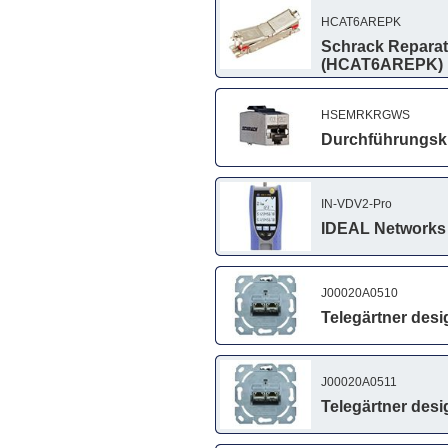
HCAT6AREPK
Schrack Reparatu
(HCAT6AREPK)
HSEMRKRGWS
Durchführungsk
IN-VDV2-Pro
IDEAL Networks 
J00020A0510
Telegärtner des
J00020A0511
Telegärtner des