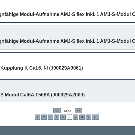
ignfähige Modul-Aufnahme AMJ-S flex inkl. 1 AMJ-S-Modul 
ignfähige Modul-Aufnahme AMJ-S flex inkl. 1 AMJ-S-Modul 
Kupplung K Cat.6, f-f (J00029A0061)
-S Modul Cat6A T568A (J00029A2000)
<<
Seite
>>
1
2
3
4
5
6
7
8
9
10