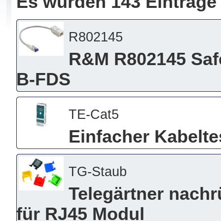
Es wurden 143 Einträge
R802145
R&M R802145 Safe
B-FDS
TE-Cat5
Einfacher Kabelte
TG-Staub
Telegärtner nach
für RJ45 Modul