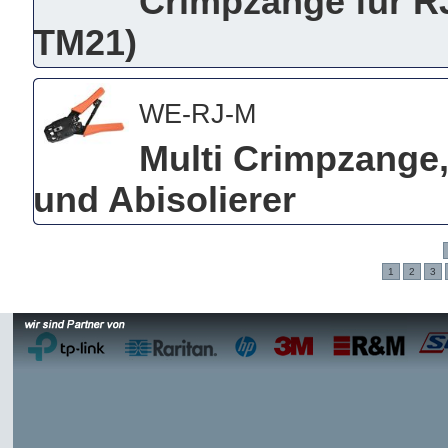
Crimpzange für R
TM21)
WE-RJ-M
Multi Crimpzange,
und Abisolierer
1
2
3