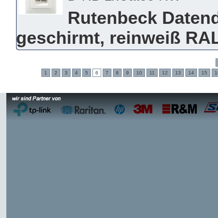
Rutenbeck Datendo
geschirmt, reinweiß RA
1
2
3
4
5
6
7
8
9
10
11
12
13
14
15
1