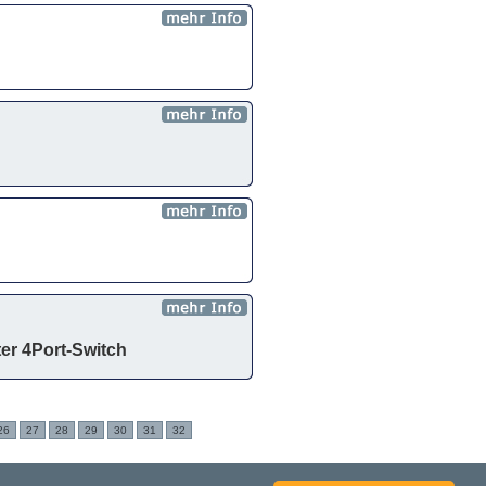
er 4Port-Switch
26
27
28
29
30
31
32