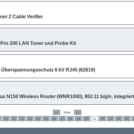
er 2 Cable Verifier
e Pro 200 LAN Toner und Probe Kit
 Überspannungsschutz 6 kV RJ45 (62619)
 N150 Wireless Router (WNR1000), 802.11 b/g/n, integriert
<<
Seite
>>
10
11
12
13
14
15
16
17
18
19
20
21
22
23
24
25