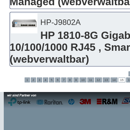
Managed (webverwaltba
HP-J9802A
HP 1810-8G Gigabi
10/100/1000 RJ45 , Sma
(webverwaltbar)
1
2
3
4
5
6
7
8
9
10
11
12
13
14
15
1