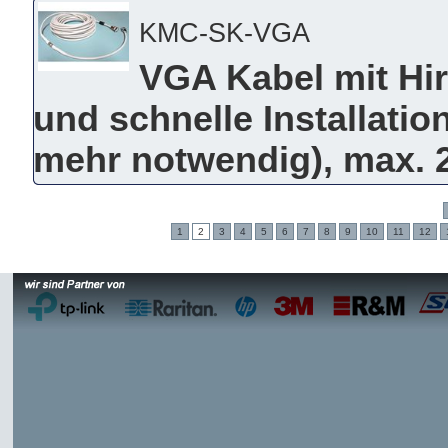
KMC-SK-VGA
VGA Kabel mit Hi
und schnelle Installatio
mehr notwendig), max. 
1
2
3
4
5
6
7
8
9
10
11
12