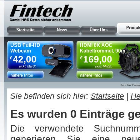
Produk
Startseite
News
Über Uns
USB Full-HD
HDMI 8K AOC
Webcam
Kabeltrommel, 90m
42,00
169,00
€
€
exkl. MwSt.
exkl. MwSt.
Nur für Gewe
Sie befinden sich hier:
Startseite
|
He
Es wurden 0 Einträge g
Die verwendete Suchnummer
generieren Sie eine ne