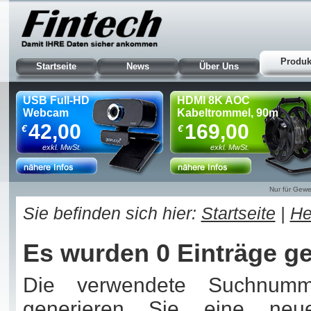
Produk
Startseite
News
Über Uns
USB Full-HD
HDMI 8K AOC
Webcam
Kabeltrommel, 90m
42,00
169,00
€
€
exkl. MwSt.
exkl. MwSt.
Nur für Gewe
Sie befinden sich hier:
Startseite
|
He
Es wurden 0 Einträge g
Die verwendete Suchnummer
generieren Sie eine ne