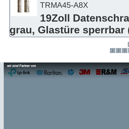
TRMA45-A8X
19Zoll Datenschra
grau, Glastüre sperrba
1
2
3