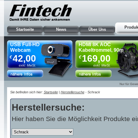
Produk
Startseite
News
Über Uns
USB Full-HD
HDMI 8K AOC
Webcam
Kabeltrommel, 90m
42,00
169,00
€
€
exkl. MwSt.
exkl. MwSt.
Nur für Gewe
Sie befinden sich hier:
Startseite
|
Herstellersuche
- Schrack
Herstellersuche:
Hier haben Sie die Möglichkeit Produkte ei