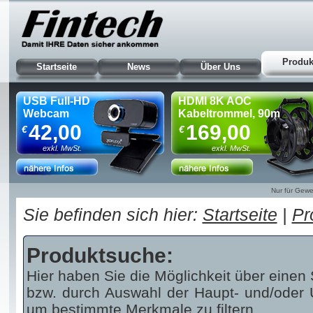
Produk
Startseite
News
Über Uns
USB Full-HD
HDMI 8K AOC
Webcam
Kabeltrommel, 90m
42,00
169,00
€
€
exkl. MwSt.
exkl. MwSt.
Nur für Gewe
Sie befinden sich hier:
Startseite
|
Pr
Produktsuche:
Hier haben Sie die Möglichkeit über einen 
bzw. durch Auswahl der Haupt- und/oder U
um bestimmte Merkmale zu filtern.