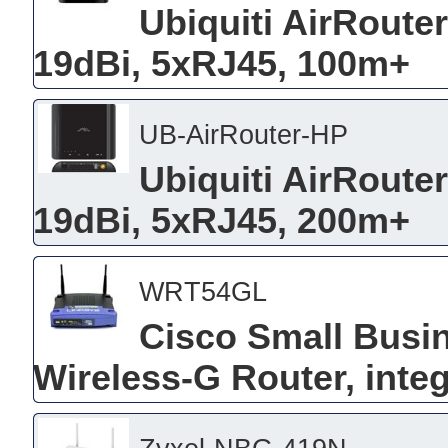
Ubiquiti AirRout
19dBi, 5xRJ45, 100m+
UB-AirRouter-HP
Ubiquiti AirRout
19dBi, 5xRJ45, 200m+
WRT54GL
Cisco Small Busi
Wireless-G Router, integ