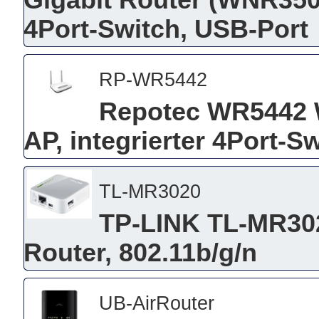
Gigabit Router (WNR3500L
4Port-Switch, USB-Port
RP-WR5442
Repotec WR5442 Wi
AP, integrierter 4Port-S
TL-MR3020
TP-LINK TL-MR302
Router, 802.11b/g/n
UB-AirRouter