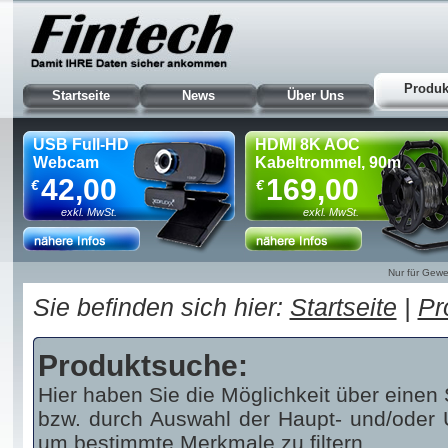
Produk
Startseite
News
Über Uns
USB Full-HD
HDMI 8K AOC
Webcam
Kabeltrommel, 90m
42,00
169,00
€
€
exkl. MwSt.
exkl. MwSt.
Nur für Gewe
Sie befinden sich hier:
Startseite
|
Pr
Produktsuche:
Hier haben Sie die Möglichkeit über einen 
bzw. durch Auswahl der Haupt- und/oder U
um bestimmte Merkmale zu filtern.