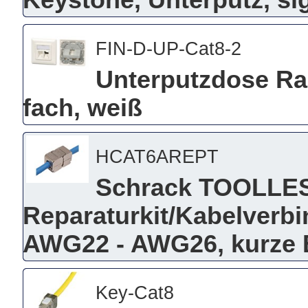
Keystone, Unterputz, s
FIN-D-UP-Cat8-2
Unterputzdose Ra
fach, weiß
HCAT6AREPT
Schrack TOOLLE
Reparaturkit/Kabelverb
AWG22 - AWG26, kurze
Key-Cat8