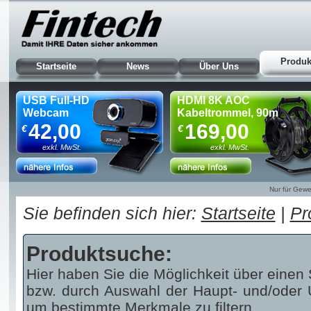
Produk
Startseite
News
Über Uns
USB Full-HD
HDMI 8K AOC
Webcam
Kabeltrommel, 90m
42,00
169,00
€
€
exkl. MwSt.
exkl. MwSt.
Nur für Gewe
Sie befinden sich hier:
Startseite
|
Pr
Produktsuche:
Hier haben Sie die Möglichkeit über einen 
bzw. durch Auswahl der Haupt- und/oder U
um bestimmte Merkmale zu filtern.