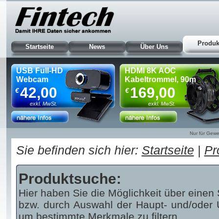
Produk
Startseite
News
Über Uns
USB Full-HD
HDMI 8K AOC
Webcam
Kabeltrommel, 90m
42,00
169,00
€
€
exkl. MwSt.
exkl. MwSt.
Nur für Gewe
Sie befinden sich hier:
Startseite
|
Pr
Produktsuche:
Hier haben Sie die Möglichkeit über einen 
bzw. durch Auswahl der Haupt- und/oder U
um bestimmte Merkmale zu filtern.