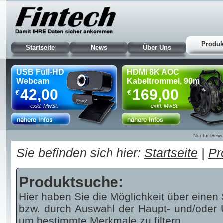
Produk
Startseite
News
Über Uns
USB Full-HD
HDMI 8K AOC
Webcam
Kabeltrommel, 90m
42,00
169,00
€
€
exkl. MwSt.
exkl. MwSt.
Nur für Gewe
Sie befinden sich hier:
Startseite
|
Pr
Produktsuche:
Hier haben Sie die Möglichkeit über einen 
bzw. durch Auswahl der Haupt- und/oder U
um bestimmte Merkmale zu filtern.