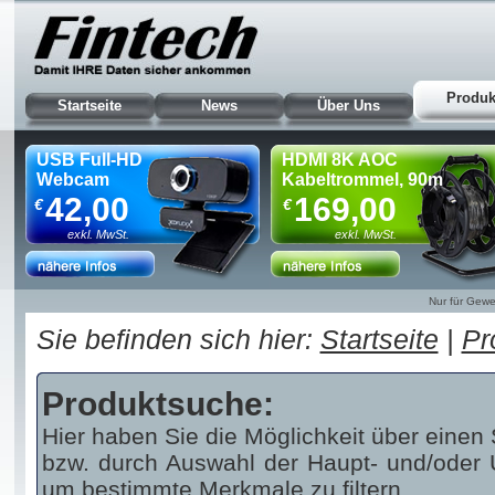
Produk
Startseite
News
Über Uns
USB Full-HD
HDMI 8K AOC
Webcam
Kabeltrommel, 90m
42,00
169,00
€
€
exkl. MwSt.
exkl. MwSt.
Nur für Gewe
Sie befinden sich hier:
Startseite
|
Pr
Produktsuche:
Hier haben Sie die Möglichkeit über einen 
bzw. durch Auswahl der Haupt- und/oder U
um bestimmte Merkmale zu filtern.