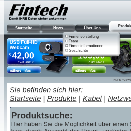
Produk
Startseite
News
Über Uns
Firmenvorstellung
Team
USB Full-HD
HDMI 8K AOC
Firmeninformationen
Webcam
Kabeltrommel, 90m
Geschichte
42,00
169,00
€
€
exkl. MwSt.
exkl. MwSt.
Nur für Gewe
Sie befinden sich hier:
Startseite
|
Produkte
|
Kabel
|
Netzwe
Produktsuche:
Hier haben Sie die Möglichkeit über einen 
bzw. durch Auswahl der Haupt- und/oder U