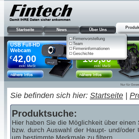
Produk
Startseite
News
Über Uns
Firmenvorstellung
Team
USB Full-HD
HDMI 8K AOC
Firmeninformationen
Webcam
Kabeltrommel, 90m
Geschichte
42,00
169,00
€
€
exkl. MwSt.
exkl. MwSt.
Nur für Gewe
Sie befinden sich hier:
Startseite
|
Pr
Produktsuche:
Hier haben Sie die Möglichkeit über einen 
bzw. durch Auswahl der Haupt- und/oder U
um bestimmte Merkmale zu filtern.