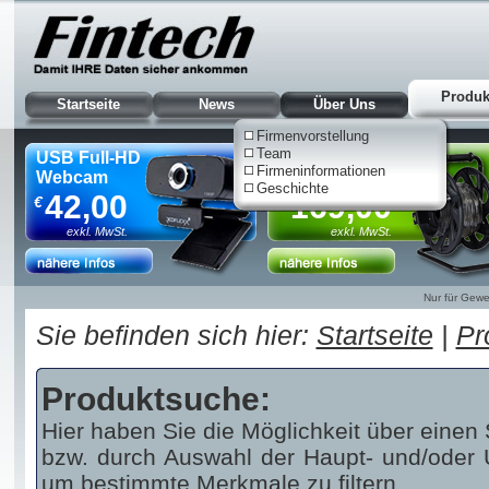
Produk
Startseite
News
Über Uns
Firmenvorstellung
Team
USB Full-HD
HDMI 8K AOC
Firmeninformationen
Webcam
Kabeltrommel, 90m
Geschichte
42,00
169,00
€
€
exkl. MwSt.
exkl. MwSt.
Nur für Gewe
Sie befinden sich hier:
Startseite
|
Pr
Produktsuche:
Hier haben Sie die Möglichkeit über einen 
bzw. durch Auswahl der Haupt- und/oder U
um bestimmte Merkmale zu filtern.