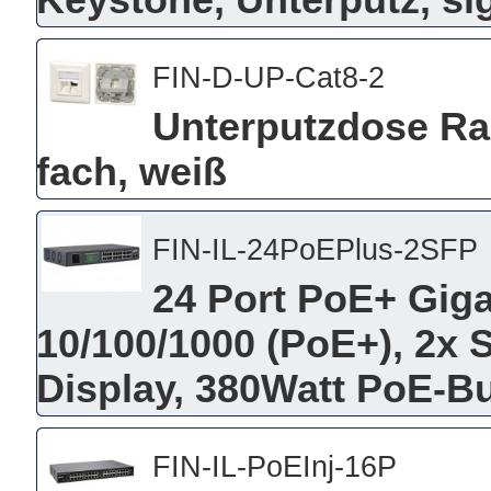
Keystone, Unterputz, s
FIN-D-UP-Cat8-2
Unterputzdose Ra
fach, weiß
FIN-IL-24PoEPlus-2SFP
24 Port PoE+ Giga
10/100/1000 (PoE+), 2x S
Display, 380Watt PoE-Bu
FIN-IL-PoEInj-16P