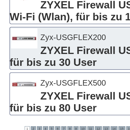
ZYXEL Firewall U
Wi-Fi (Wlan), für bis zu 
Zyx-USGFLEX200
ZYXEL Firewall US
für bis zu 30 User
Zyx-USGFLEX500
ZYXEL Firewall US
für bis zu 80 User
1
2
3
4
5
6
7
8
9
10
11
12
13
14
15
1