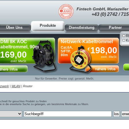
Fintech GmbH, Mariazeller 
+43 (0) 2742 / 715
Produkte
Über Uns
Dienstleistung
Partner
R
K
DMI 8K AOC
Netzwerk-Kabeltrommel
abeltrommel, 90m
Cat.6A,
198,00
€
S/FTP,
169,00
80m
exkl. MwSt.
exkl. MwSt.
Nur für Gewerbe. Preise zzgl. gesetzl. MwSt.
tzwerk
|
WLAN
| Router
schnell Ihr gesuchtes Produkt zu finden
e in die erweiterte Suche zu gelangen, um bestimmte Merkmale zu filtern.