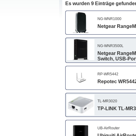
Es wurden 9 Einträge gefunde
NG-WNR1000
Netgear RangeMax
NG-WNR3500L
Netgear RangeMax
Switch, USB-Por
RP-WR5442
Repotec WR5442 W
TL-MR3020
TP-LINK TL-MR30
UB-AirRouter
Ubiquiti AirRou