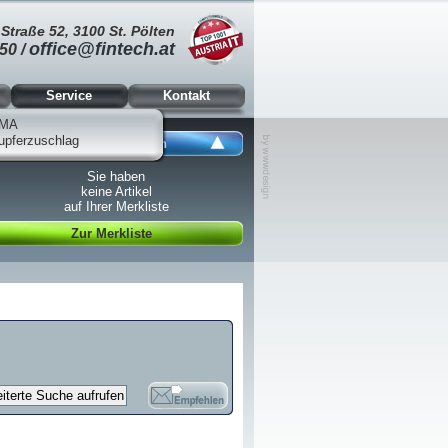
Straße 52, 3100 St. Pölten
office@fintech.at
50 /
Service
Kontakt
MA
upferzuschlag
Ansicht schließen
Sie haben
keine Artikel
auf Ihrer Merkliste
Zur Merkliste