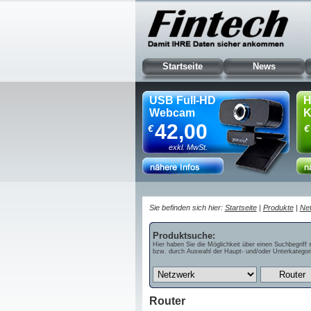
Startseite
News
USB Full-HD
H
Webcam
K
42,00
€
€
exkl. MwSt.
Sie befinden sich hier:
Startseite
|
Produkte
|
Ne
Produktsuche:
Hier haben Sie die Möglichkeit über einen Suchbegriff 
bzw. durch Auswahl der Haupt- und/oder Unterkategori
Router