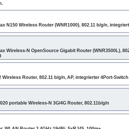
n.
 N150 Wireless Router (WNR1000), 802.11 b/g/n, integriert
 Wireless-N OpenSource Gigabit Router (WNR3500L), 802.11
t
ireless Router, 802.11 b/g/n, AP, integrierter 4Port-Switch
20 portable Wireless-N 3G/4G Router, 802.11b/g/n
ter, WLAN Router 2.4GHz 19dBi, 5xRJ45, 100m+