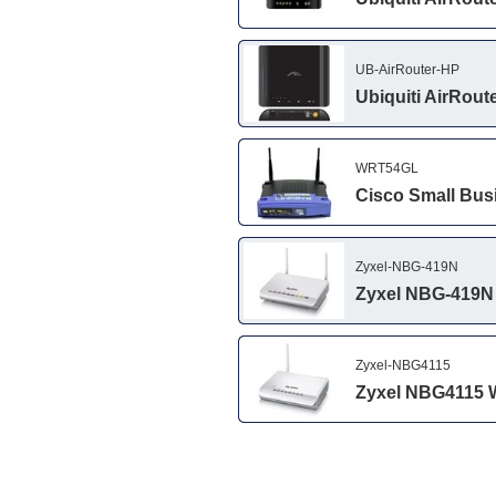
UB-AirRouter-HP
Ubiquiti AirRou
WRT54GL
Cisco Small Busi
Zyxel-NBG-419N
Zyxel NBG-419N W
Zyxel-NBG4115
Zyxel NBG4115 W