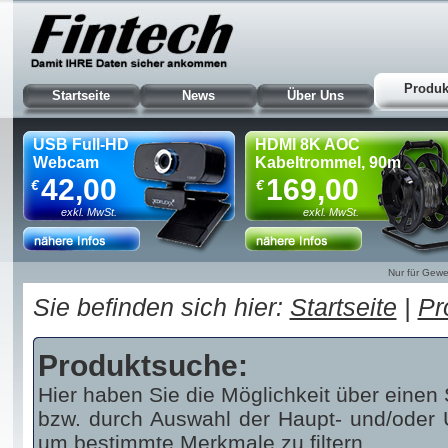
Produk
Startseite
News
Über Uns
USB Full-HD
HDMI 8K AOC
Webcam
Kabeltrommel, 90m
42,00
169,00
€
€
exkl. MwSt.
exkl. MwSt.
Nur für Gewe
Sie befinden sich hier:
Startseite
|
Pr
Produktsuche:
Hier haben Sie die Möglichkeit über einen 
bzw. durch Auswahl der Haupt- und/oder U
um bestimmte Merkmale zu filtern.