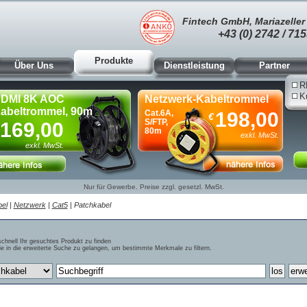
Fintech GmbH, Mariazeller 
+43 (0) 2742 / 715
Produkte
Über Uns
Dienstleistung
Partner
R
K
DMI 8K AOC
Netzwerk-Kabeltrommel
abeltrommel, 90m
Cat.6A,
198,00
€
S/FTP,
169,00
80m
exkl. MwSt.
exkl. MwSt.
Nur für Gewerbe. Preise zzgl. gesetzl. MwSt.
el
|
Netzwerk
|
Cat5
| Patchkabel
schnell Ihr gesuchtes Produkt zu finden
e in die erweiterte Suche zu gelangen, um bestimmte Merkmale zu filtern.