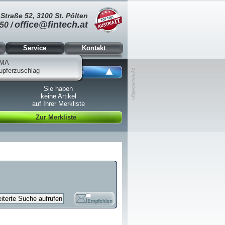
Straße 52, 3100 St. Pölten
office@fintech.at
50 /
Service
Kontakt
MA
upferzuschlag
Ansicht schließen
Sie haben
keine Artikel
auf Ihrer Merkliste
Zur Merkliste