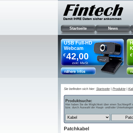
Startseite
News
USB Full-HD
H
Webcam
K
42,00
€
€
exkl. MwSt.
Sie befinden sich hier:
Startseite
|
Produkte
|
Kab
Produktsuche:
Hier haben Sie die Möglichkeit über einen Suchbegriff 
bzw. durch Auswahl der Haupt- und/oder Unterkategori
Patchkabel