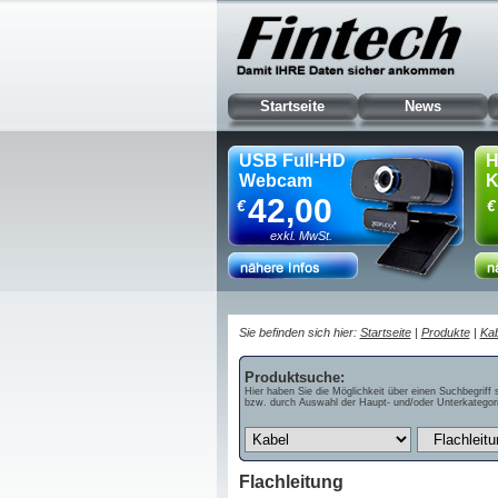
Startseite
News
USB Full-HD
H
Webcam
K
42,00
€
€
exkl. MwSt.
Sie befinden sich hier:
Startseite
|
Produkte
|
Kab
Produktsuche:
Hier haben Sie die Möglichkeit über einen Suchbegriff 
bzw. durch Auswahl der Haupt- und/oder Unterkategori
Flachleitung