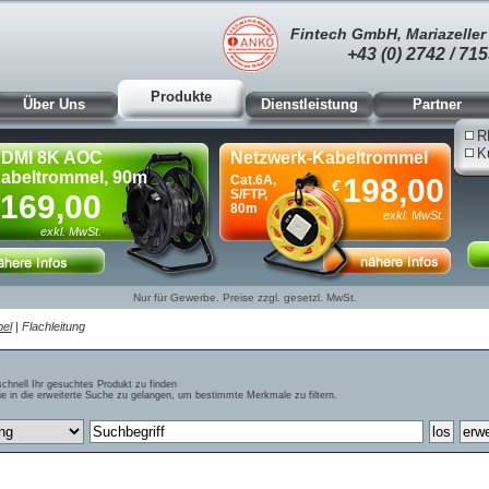
Fintech GmbH, Mariazeller 
+43 (0) 2742 / 715
Produkte
Über Uns
Dienstleistung
Partner
R
K
DMI 8K AOC
Netzwerk-Kabeltrommel
abeltrommel, 90m
Cat.6A,
198,00
€
S/FTP,
169,00
80m
exkl. MwSt.
exkl. MwSt.
Nur für Gewerbe. Preise zzgl. gesetzl. MwSt.
el
| Flachleitung
schnell Ihr gesuchtes Produkt zu finden
e in die erweiterte Suche zu gelangen, um bestimmte Merkmale zu filtern.