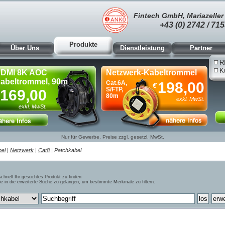
Fintech GmbH, Mariazeller 
+43 (0) 2742 / 715
Produkte
Über Uns
Dienstleistung
Partner
R
K
DMI 8K AOC
Netzwerk-Kabeltrommel
abeltrommel, 90m
Cat.6A,
198,00
€
S/FTP,
169,00
80m
exkl. MwSt.
exkl. MwSt.
Nur für Gewerbe. Preise zzgl. gesetzl. MwSt.
el
|
Netzwerk
|
Cat8
| Patchkabel
schnell Ihr gesuchtes Produkt zu finden
e in die erweiterte Suche zu gelangen, um bestimmte Merkmale zu filtern.