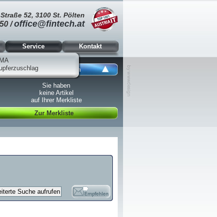
Straße 52, 3100 St. Pölten
office@fintech.at
50 /
Service
Kontakt
MA
upferzuschlag
Ansicht schließen
Sie haben
keine Artikel
auf Ihrer Merkliste
Zur Merkliste