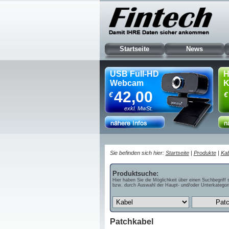
Startseite
News
USB Full-HD
H
Webcam
K
42,00
€
€
exkl. MwSt.
Sie befinden sich hier:
Startseite
|
Produkte
|
Kab
Produktsuche:
Hier haben Sie die Möglichkeit über einen Suchbegriff 
bzw. durch Auswahl der Haupt- und/oder Unterkategori
Patchkabel