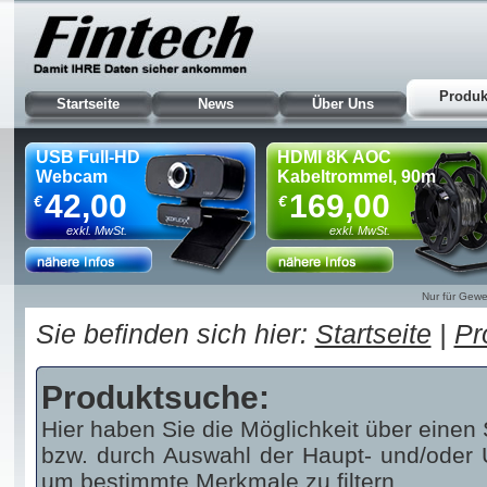
Produk
Startseite
News
Über Uns
USB Full-HD
HDMI 8K AOC
Webcam
Kabeltrommel, 90m
42,00
169,00
€
€
exkl. MwSt.
exkl. MwSt.
Nur für Gewe
Sie befinden sich hier:
Startseite
|
Pr
Produktsuche:
Hier haben Sie die Möglichkeit über einen 
bzw. durch Auswahl der Haupt- und/oder U
um bestimmte Merkmale zu filtern.