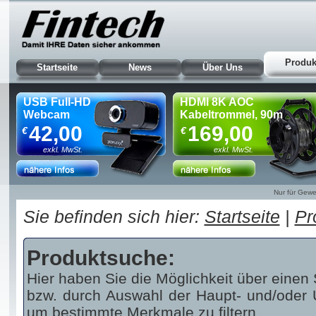
Produk
Startseite
News
Über Uns
USB Full-HD
HDMI 8K AOC
Webcam
Kabeltrommel, 90m
42,00
169,00
€
€
exkl. MwSt.
exkl. MwSt.
Nur für Gewe
Sie befinden sich hier:
Startseite
|
Pr
Produktsuche:
Hier haben Sie die Möglichkeit über einen 
bzw. durch Auswahl der Haupt- und/oder U
um bestimmte Merkmale zu filtern.