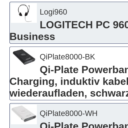
Logi960
LOGITECH PC 960 
Business
QiPlate8000-BK
Qi-Plate Powerba
Charging, induktiv kabe
wiederaufladen, schwar
QiPlate8000-WH
Qi-Plate Powerba