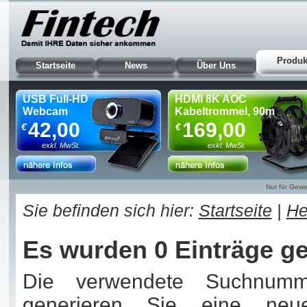
Produk
Startseite
News
Über Uns
USB Full-HD
HDMI 8K AOC
Webcam
Kabeltrommel, 90m
42,00
169,00
€
€
exkl. MwSt.
exkl. MwSt.
Nur für Gewe
Sie befinden sich hier:
Startseite
|
He
Es wurden 0 Einträge g
Die verwendete Suchnummer
generieren Sie eine ne