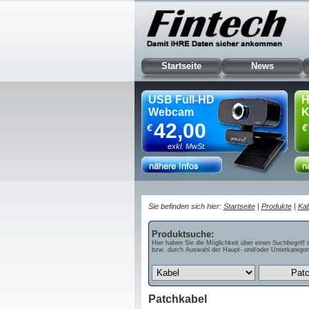
Startseite
News
USB Full-HD
H
Webcam
K
42,00
€
€
exkl. MwSt.
Sie befinden sich hier:
Startseite
|
Produkte
|
Kab
Produktsuche:
Hier haben Sie die Möglichkeit über einen Suchbegriff 
bzw. durch Auswahl der Haupt- und/oder Unterkategori
Patchkabel