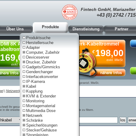
Fintech GmbH, Mariazeller 
+43 (0) 2742 / 715
Produkte
Über Uns
Dienstleistung
Partner
Produktsuche
Herstellersuche
DMI 8K AOC
Netzwerk-Kabeltrommel
Adapter
abeltrommel, 90m
Cat.6A,
198,00
€
Computer, Zubehör
S/FTP,
169,00
Deviceserver
80m
exkl. MwSt.
Drucker, Zubehör
exkl. MwSt.
Gadgets/Gimmicks
Genderchanger
Interfacekonverter
IP-Kamera
Nur für Gewerbe. Preise zzgl. gesetzl. MwSt.
Kabel
el
|
Netzwerk
|
Cat6
Kupplung
| Patchkabel
KVM & Extender
Monitoring
Montagematerial
schnell Ihr gesuchtes Produkt zu finden
e in die erweiterte Suche zu gelangen, um bestimmte Merkmale zu filtern.
Multimedia Dose
Netzwerk
Schränke
Speicherlösungen
Stecker/Gehäuse
Stromleisten