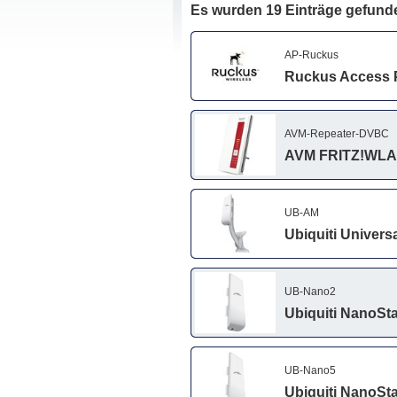
Es wurden 19 Einträge gefund
AP-Ruckus
Ruckus Access 
AVM-Repeater-DVBC
AVM FRITZ!WLA
UB-AM
Ubiquiti Univers
UB-Nano2
Ubiquiti NanoSt
UB-Nano5
Ubiquiti NanoSt