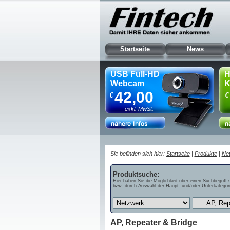
Startseite
News
USB Full-HD
H
Webcam
K
42,00
€
€
exkl. MwSt.
Sie befinden sich hier:
Startseite
|
Produkte
|
Ne
Produktsuche:
Hier haben Sie die Möglichkeit über einen Suchbegriff 
bzw. durch Auswahl der Haupt- und/oder Unterkategori
AP, Repeater & Bridge