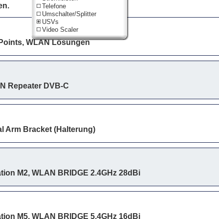
en.
Telefone
Umschalter/Splitter
USVs
Video Scaler
Points, WLAN Lösungen
N Repeater DVB-C
al Arm Bracket (Halterung)
ation M2, WLAN BRIDGE 2.4GHz 28dBi
ation M5, WLAN BRIDGE 5.4GHz 16dBi