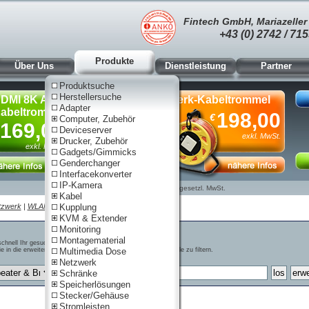
Fintech GmbH, Mariazeller 
+43 (0) 2742 / 715
Produkte
Über Uns
Dienstleistung
Partner
Produktsuche
Herstellersuche
DMI 8K AOC
Netzwerk-Kabeltrommel
Adapter
abeltrommel, 90m
Cat.6A,
198,00
€
Computer, Zubehör
S/FTP,
169,00
Deviceserver
80m
exkl. MwSt.
Drucker, Zubehör
exkl. MwSt.
Gadgets/Gimmicks
Genderchanger
Interfacekonverter
IP-Kamera
Nur für Gewerbe. Preise zzgl. gesetzl. MwSt.
Kabel
tzwerk
|
WLAN
| AP, Repeater & Bridge
Kupplung
KVM & Extender
Monitoring
Montagematerial
schnell Ihr gesuchtes Produkt zu finden
e in die erweiterte Suche zu gelangen, um bestimmte Merkmale zu filtern.
Multimedia Dose
Netzwerk
Schränke
Speicherlösungen
Stecker/Gehäuse
Stromleisten