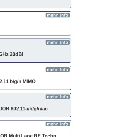
4GHz 20dBi
11 b/g/n MIMO
R 802.11a/b/g/n/ac
 Multi Lane RF Techn.