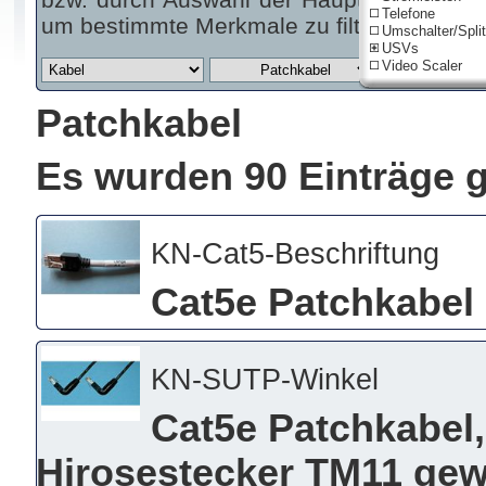
Telefone
um bestimmte Merkmale zu filtern.
Umschalter/Split
USVs
Video Scaler
Patchkabel
Es wurden 90 Einträge 
KN-Cat5-Beschriftung
Cat5e Patchkabel
KN-SUTP-Winkel
Cat5e Patchkabel,
Hirosestecker TM11 gew