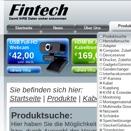
Produk
Startseite
News
Über Uns
Produktsuche
Herstellersuche
USB Full-HD
HDMI 8K AOC
Adapter
Webcam
Kabeltrommel, 90m
Computer, Zube
42,00
169,00
€
€
Deviceserver
Drucker, Zubehö
exkl. MwSt.
exkl. MwSt.
Gadgets/Gimmi
Genderchanger
Interfacekonvert
IP-Kamera
Nur für Gewe
Kabel
Sie befinden sich hier:
Kupplung
KVM & Extende
Startseite
|
Produkte
|
Kabel
|
Netzwe
Monitoring
Montagematerial
Multimedia Dos
Netzwerk
Produktsuche:
Schränke
Speicherlösung
Hier haben Sie die Möglichkeit über einen 
Stecker/Gehäus
bzw. durch Auswahl der Haupt- und/oder U
Stromleisten