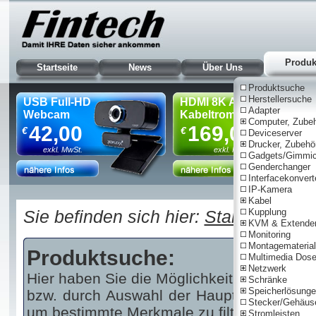
Produk
Startseite
News
Über Uns
Produktsuche
Herstellersuche
USB Full-HD
HDMI 8K AOC
Adapter
Webcam
Kabeltrommel, 90m
Computer, Zube
42,00
169,00
€
€
Deviceserver
Drucker, Zubehö
exkl. MwSt.
exkl. MwSt.
Gadgets/Gimmi
Genderchanger
Interfacekonvert
IP-Kamera
Nur für Gewe
Kabel
Sie befinden sich hier:
Startseite
Kupplung
|
Pr
KVM & Extende
Monitoring
Montagematerial
Produktsuche:
Multimedia Dos
Netzwerk
Hier haben Sie die Möglichkeit über einen 
Schränke
Speicherlösung
bzw. durch Auswahl der Haupt- und/oder U
Stecker/Gehäus
um bestimmte Merkmale zu filtern.
Stromleisten