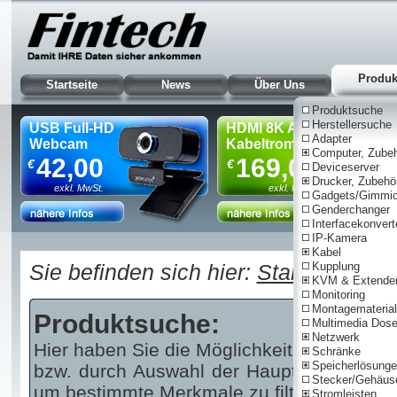
Produk
Startseite
News
Über Uns
Produktsuche
Herstellersuche
USB Full-HD
HDMI 8K AOC
Adapter
Webcam
Kabeltrommel, 90m
Computer, Zube
42,00
169,00
€
€
Deviceserver
Drucker, Zubehö
exkl. MwSt.
exkl. MwSt.
Gadgets/Gimmi
Genderchanger
Interfacekonvert
IP-Kamera
Nur für Gewe
Kabel
Sie befinden sich hier:
Startseite
Kupplung
|
Pr
KVM & Extende
Monitoring
Montagematerial
Produktsuche:
Multimedia Dos
Netzwerk
Hier haben Sie die Möglichkeit über einen 
Schränke
Speicherlösung
bzw. durch Auswahl der Haupt- und/oder U
Stecker/Gehäus
um bestimmte Merkmale zu filtern.
Stromleisten