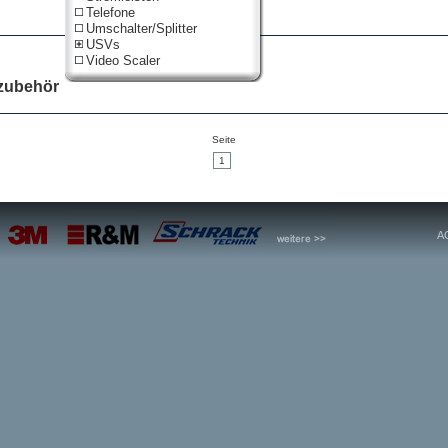
Telefone
Umschalter/Splitter
USVs
Video Scaler
zubehör
Seite
1
A