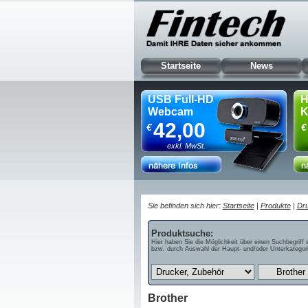
Startseite
News
USB Full-HD
H
Webcam
K
42,00
€
€
exkl. MwSt.
Sie befinden sich hier:
Startseite
|
Produkte
|
Dru
Produktsuche:
Hier haben Sie die Möglichkeit über einen Suchbegriff 
bzw. durch Auswahl der Haupt- und/oder Unterkategori
Brother