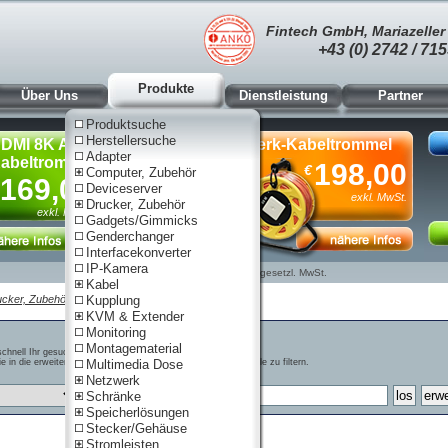
Fintech GmbH, Mariazeller 
+43 (0) 2742 / 715
Produkte
Über Uns
Dienstleistung
Partner
Produktsuche
Herstellersuche
DMI 8K AOC
Netzwerk-Kabeltrommel
Adapter
abeltrommel, 90m
Cat.6A,
198,00
€
Computer, Zubehör
S/FTP,
169,00
Deviceserver
80m
exkl. MwSt.
Drucker, Zubehör
exkl. MwSt.
Gadgets/Gimmicks
Genderchanger
Interfacekonverter
IP-Kamera
Nur für Gewerbe. Preise zzgl. gesetzl. MwSt.
Kabel
cker, Zubehör
|
Zubehör
Kupplung
| Brother
KVM & Extender
Monitoring
Montagematerial
schnell Ihr gesuchtes Produkt zu finden
e in die erweiterte Suche zu gelangen, um bestimmte Merkmale zu filtern.
Multimedia Dose
Netzwerk
Schränke
Speicherlösungen
Stecker/Gehäuse
Stromleisten