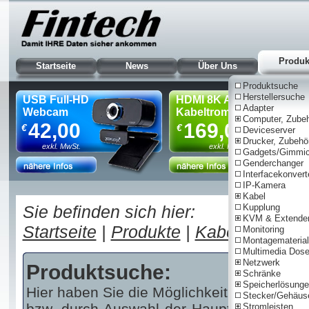
Produk
Startseite
News
Über Uns
Produktsuche
Herstellersuche
USB Full-HD
HDMI 8K AOC
Adapter
Webcam
Kabeltrommel, 90m
Computer, Zube
42,00
169,00
€
€
Deviceserver
Drucker, Zubehö
exkl. MwSt.
exkl. MwSt.
Gadgets/Gimmi
Genderchanger
Interfacekonvert
IP-Kamera
Nur für Gewe
Kabel
Sie befinden sich hier:
Kupplung
KVM & Extende
Startseite
|
Produkte
|
Kabel
|
Netzwe
Monitoring
Montagematerial
Multimedia Dos
Netzwerk
Produktsuche:
Schränke
Speicherlösung
Hier haben Sie die Möglichkeit über einen 
Stecker/Gehäus
bzw. durch Auswahl der Haupt- und/oder U
Stromleisten