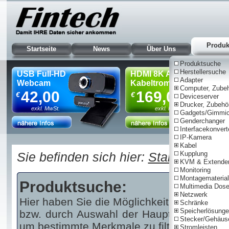
Produk
Startseite
News
Über Uns
Produktsuche
Herstellersuche
USB Full-HD
HDMI 8K AOC
Adapter
Webcam
Kabeltrommel, 90m
Computer, Zube
42,00
169,00
€
€
Deviceserver
Drucker, Zubehö
exkl. MwSt.
exkl. MwSt.
Gadgets/Gimmi
Genderchanger
Interfacekonvert
IP-Kamera
Nur für Gewe
Kabel
Sie befinden sich hier:
Startseite
Kupplung
|
Pr
KVM & Extende
Monitoring
Montagematerial
Produktsuche:
Multimedia Dos
Netzwerk
Hier haben Sie die Möglichkeit über einen 
Schränke
Speicherlösung
bzw. durch Auswahl der Haupt- und/oder U
Stecker/Gehäus
um bestimmte Merkmale zu filtern.
Stromleisten