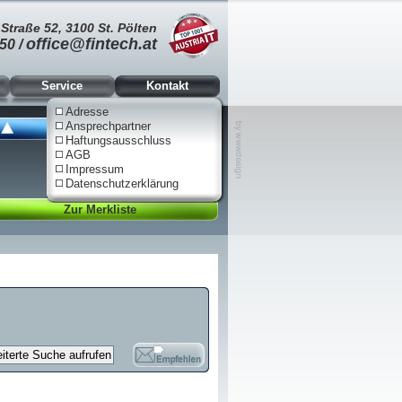
Straße 52, 3100 St. Pölten
office@fintech.at
50 /
Service
Kontakt
Adresse
Ansprechpartner
Ansicht schließen
Haftungsausschluss
AGB
Sie haben
Impressum
keine Artikel
Datenschutzerklärung
auf Ihrer Merkliste
Zur Merkliste