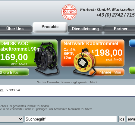
Fintech GmbH, Mariazeller 
+43 (0) 2742 / 715
Produkte
Über Uns
Dienstleistung
Partner
DMI 8K AOC
Netzwerk-Kabeltrommel
abeltrommel, 90m
Cat.6A,
198,00
€
S/FTP,
169,00
80m
exkl. MwSt.
exkl. MwSt.
Nur für Gewerbe. Preise zzgl. gesetzl. MwSt.
Vs
| > 3000VA
schnell Ihr gesuchtes Produkt zu finden
e in die erweiterte Suche zu gelangen, um bestimmte Merkmale zu filtern.