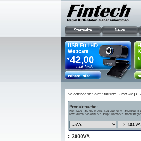
Startseite
News
USB Full-HD
H
Webcam
K
42,00
€
€
exkl. MwSt.
Sie befinden sich hier:
Startseite
|
Produkte
|
US
Produktsuche:
Hier haben Sie die Möglichkeit über einen Suchbegriff 
bzw. durch Auswahl der Haupt- und/oder Unterkategori
> 3000VA