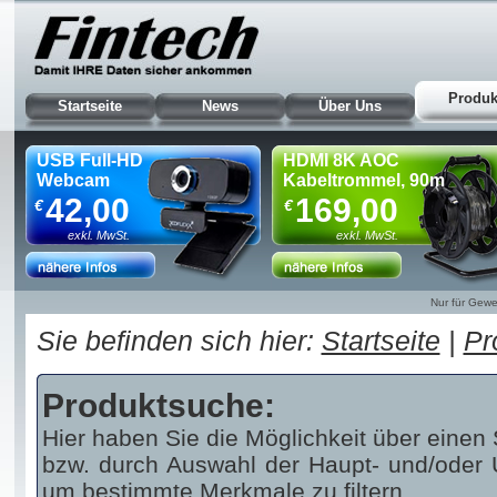
Produk
Startseite
News
Über Uns
USB Full-HD
HDMI 8K AOC
Webcam
Kabeltrommel, 90m
42,00
169,00
€
€
exkl. MwSt.
exkl. MwSt.
Nur für Gewe
Sie befinden sich hier:
Startseite
|
Pr
Produktsuche:
Hier haben Sie die Möglichkeit über einen 
bzw. durch Auswahl der Haupt- und/oder U
um bestimmte Merkmale zu filtern.